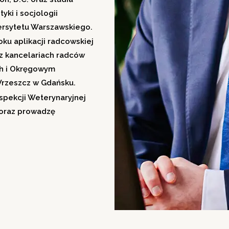
ki i socjologii
ersytetu Warszawskiego.
ku aplikacji radcowskiej
z kancelariach radców
ch i Okręgowym
Wrzeszcz w Gdańsku.
spekcji Weterynaryjnej
 oraz prowadzę