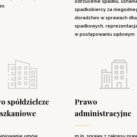
odrzucenie spadku, uznani
ym
spadkobiercy za niegodne
doradztwo w sprawach dł
spadkowych, reprezentacj
w postępowaniu sądowym
o spółdzielcze
Prawo
eszkaniowe
administracyjne
piniowanie umów,
m.in. sprawy z zakresu pra