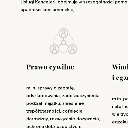
Usługi Kancelarii obejmują w szczególności pomo
upadłości konsumenckiej.
Prawo cywilne
Wind
i eg
m.in. sprawy o zapłatę,
odszkodowania, zadośćuczynienia,
m.in. 
podział majątku, zniesienie
należno
współwłasności, cofnięcie
wierzy
darowizny, rozwiązanie dożywocia,
egzeku
ochrona dóbr osobistych,