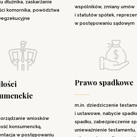
ku dłużnika, zaskarżanie
wspólników, zmiany umów
ści komornika, powództwa
i statutów spółek, repreze
wegzekucyjne
w postępowaniu sądowym
Prawo spadkowe
łości
umenckie
m.in. dziedziczenie testa
i ustawowe, nabycie spadku
porządzanie wniosków
spadku, zabezpieczenie sp
łość konsumencką,
unieważnienie testamentu,
entacja w postępowaniu