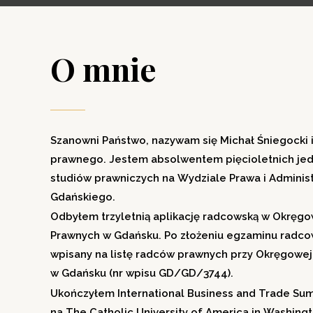
O mnie
Szanowni Państwo, nazywam się Michał Śniegocki 
prawnego. Jestem absolwentem pięcioletnich jed
studiów prawniczych na Wydziale Prawa i Administ
Gdańskiego.
Odbyłem trzyletnią aplikację radcowską w Okręgo
Prawnych w Gdańsku. Po złożeniu egzaminu radc
wpisany na listę radców prawnych przy Okręgowe
w Gdańsku (nr wpisu GD/GD/3744).
Ukończyłem International Business and Trade S
na The Catholic University of America in Washingt