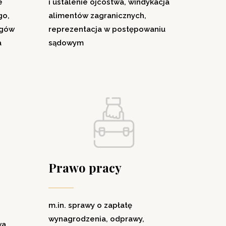
e
i ustalenie ojcostwa, windykacja
go,
alimentów zagranicznych,
ugów
reprezentacja w postępowaniu
a
sądowym
Prawo pracy
m.in. sprawy o zapłatę
wynagrodzenia, odprawy,
wa