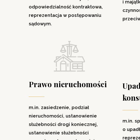
i mająt
odpowiedzialność kontraktowa,
czynno
reprezentacja w postępowaniu
przeci
sądowym.
Prawo nieruchomości
Upad
kons
m.in. zasiedzenie, podział
nieruchomości, ustanowienie
m.in. s
służebności drogi koniecznej,
o upad
ustanowienie służebności
reprez