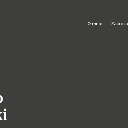
O mnie
Zakres 
o
ki