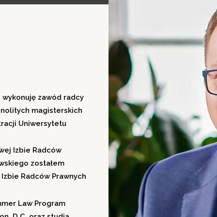
i wykonuję zawód radcy
nolitych magisterskich
racji Uniwersytetu
wej Izbie Radców
owskiego zostałem
j Izbie Radców Prawnych
ummer Law Program
on, D.C. oraz studia